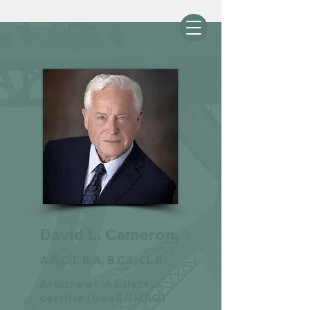
David L. Cameron,
A.R.C.T, B.A, B.C.L, LL.B.
Arbitre et médiateur
certifié (UdeS/IMAQ)