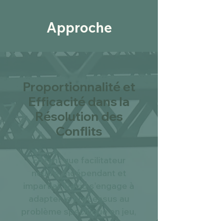
Approche
Proportionnalité et
Efficacité dans la
Résolution des
Conflits
En tant que facilitateur
neutre, indépendant et
impartial, David s’engage à
adapter le processus au
problème spécifique en jeu,