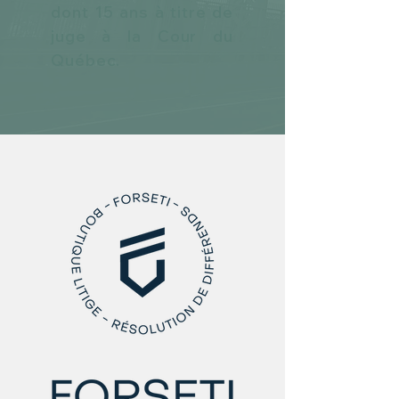
dont 15 ans à titre de
juge à la Cour du
Québec.