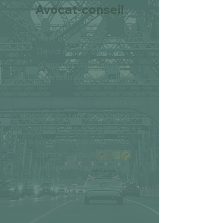
Avocat-conseil
En tant qu’avocat-conseil,
David a pour objectif
d’ajouter une valeur
additionnelle pour les clients.
En conseillant les avocats au
dossier, en tant que juge à la
retraite, David peut non
seulement partager ses
connaissances, mais
également expliquer la
perspective du point de vue
d’un juge.