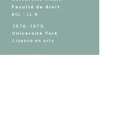
Faculté de droit
BCL - LL.B
1976-1979
Université York
Licence en arts
1971-1975
Le Conservatoire Royal
de Musique
Diplôme d'associé
Expertise