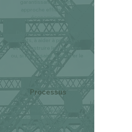
garantissant ainsi une
approche efficace et
économique.
David vise à résoudre les
conflits, à aider à préserver
et reconstruire les relations
ou, si nécessaire, à arbitrer le
différend.
Processus
Que le mode de résolution
des différends choisi soit la
facilitation, la médiation,