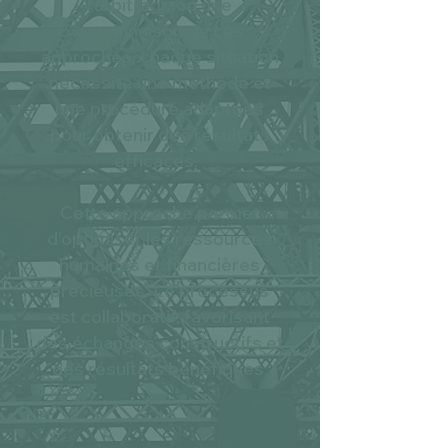
l’arbitrage ou une
combinaison de ces
approches, chaque situation
nécessite une méthode et
une procédure adaptées
pour obtenir des résultats
efficaces.
Cette approche permet
d’optimiser les ressources
humaines et financières
précieuses. Le processus
est collaboratif, favorisant
des échanges constructifs et
des résultats bénéfiques.