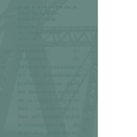
Juge à la retraite de la
Cour du Québec,
Chambre civile
Courriel :
david@cameronadr-
prd.com
Facilitateur en
règlement de
différends possédant
40 ans d'expérience
professionnelle dans
les domaines du droit
de la construction et
des infrastructures,
des différends entre
actionnaires et du
droit des assurances,